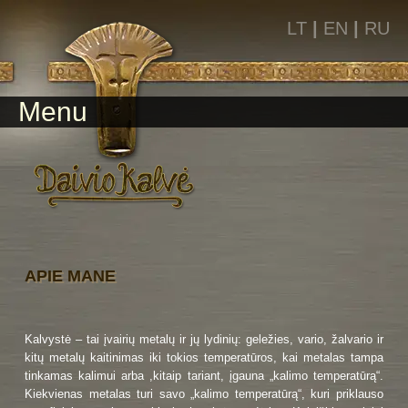
LT
|
EN
|
RU
Menu
APIE MANE
Kalvystė – tai įvairių metalų ir jų lydinių: geležies, vario, žalvario ir
kitų metalų kaitinimas iki tokios temperatūros, kai metalas tampa
tinkamas kalimui arba ,kitaip tariant, įgauna „kalimo temperatūrą“.
Kiekvienas metalas turi savo „kalimo temperatūrą“, kuri priklauso