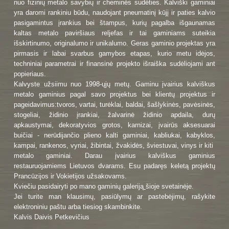
nuo fizinių metalo savybių ir cheminės sudėties. Kalviški gaminiai
yra daromi rankiniu būdu, naudojant pneumatinį kūjį ir paties kalvio
pasigamintus įrankius bei štampus, kurių pagalba išgaunamas
kaltas metalo paviršiaus reljefas ir tai gaminiams suteikia
išskirtinumo, originalumo ir unikalumo. Geras gaminio projektas yra
pirmasis ir labai svarbus gamybos etapas, kurio metu idėjos,
techniniai parametrai ir finansinė projekto išraiška sudėliojami ant
popieriaus.
Kalvyste užsiimu nuo 1998-ųjų metų. Gaminu įvairius kalviškus
metalo gaminius pagal savo projektus bei klientų projektus ir
pageidavimus:tvoros, vartai, turėklai, baldai, šašlykinės, pavėsinės,
stogeliai, židinio įrankiai, žalvarinė židinio apdaila, durų
apkaustymai, dekoratyvios grotos, karnizai, įvairūs aksesuarai
buičiai - nerūdijančio plieno kalti gaminiai, kabliukai, kabyklos,
kampai, rankenos, vyriai, žibintai, žvakidės, šviestuvai, vinys ir kiti
metalo gaminiai. Darau įvairius kalviškus gaminius
restauruojamiems Lietuvos dvarams. Esu padaręs keletą projektų
Prancūzijos ir Vokietijos užsakovams.
Kviečiu pasidairyti po mano gaminių galeriją
šioje svetainėje.
Jei turite man klausimų, pasiūlymų ar pastebėjimų, rašykite
elektroniniu paštu arba tiesiog skambinkite.
Kalvis Daivis Petkevičius