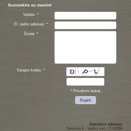
Susisiekite su manimi
Vardas: *
El. pašto adresas: *
Žinutė: *
Saugos kodas: *
* Privalomi laukai
Gamybos adresas:
Tetirvinų k., Vaškų sen.,LT-39394