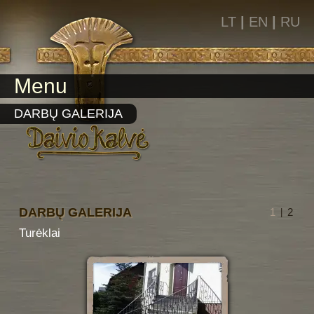
LT
|
EN
|
RU
Menu
DARBŲ GALERIJA
DARBŲ GALERIJA
1
2
|
Turėklai