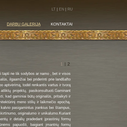
LT
|
EN
|
RU
DARBŲ GALERIJA
KONTAKTAI
1
2
|
i tapti ne tik sodybos ar namo , bet ir visos
alūs, ilgaamžiai bei priderinti prie landšafto
ypo aptvėrimą, todėl renkantis vartus ir tvorą
ų atliktų projektų, pasikonsultuoti.Gaminant
i, kad gaminiai būtų originalūs, pritaikyti ir
hitektūrinį meno stilių ir laikmečio epochą.
s kalvio pasigamintus įrankius bei štampus,
kirtinumo, originalumo ir unikalumo.Kuriant
entų ir detalių pradedant įprastinių formų
ršūnėms papuošti, baigiant įmantrių formų