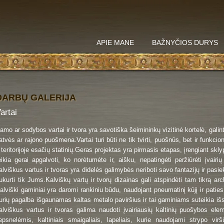
APIE MANE
BAŽNYČIOS DURYS
DARBŲ GALERIJA
artai
amo ar sodybos vartai ir tvora yra savotiška šeimininkų vizitinė kortelė, galint
atvės ar rajono puošmena.Vartai turi būti ne tik tvirti, puošnūs, bet ir funkcion
r teritorijoje esačių statinių.Geras projektas yra pirmasis etapas, įrengiant skl
eikia gerai apgalvoti, ko norėtumėte ir, aišku, nepatingėti peržiūrėti įvairi
alviškus vartus ir tvoras yra didelės galimybės neriboti savo fantazijų ir pasiekt
ukurti tik Jums.Kalviškų vartų ir tvorų dizainas gali atspindėti tam tikrą arc
alviški gaminiai yra daromi rankiniu būdu, naudojant pneumatinį kūjį ir patie
urių pagalba išgaunamas kaltas metalo paviršius ir tai gaminiams suteikia išs
alviškus vartus ir tvoras galima naudoti įvairiausių kaltinių puošybos elem
iepsnelėmis, kaltiniais smaigaliais, lapeliais, kurie naudojami strypo vi