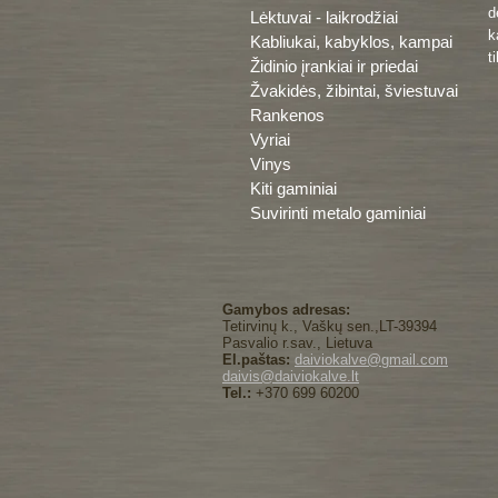
d
Lėktuvai - laikrodžiai
k
Kabliukai, kabyklos, kampai
t
Židinio įrankiai ir priedai
Žvakidės, žibintai, šviestuvai
Rankenos
Vyriai
Vinys
Kiti gaminiai
Suvirinti metalo gaminiai
Gamybos adresas:
Tetirvinų k., Vaškų sen.,LT-39394
Pasvalio r.sav., Lietuva
El.paštas:
daiviokalve@gmail.com
daivis@daiviokalve.lt
Tel.:
+370 699 60200