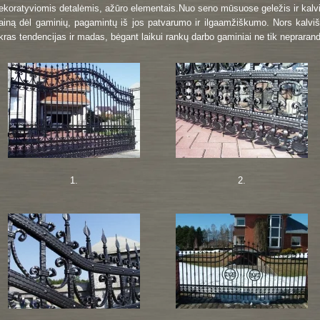
ekoratyviomis detalėmis, ažūro elementais.Nuo seno mūsuose geležis ir kalviš
ainą dėl gaminių, pagamintų iš jos patvarumo ir ilgaamžiškumo. Nors kalviš
ikras tendencijas ir madas, bėgant laikui rankų darbo gaminiai ne tik nepraranda
1.
2.