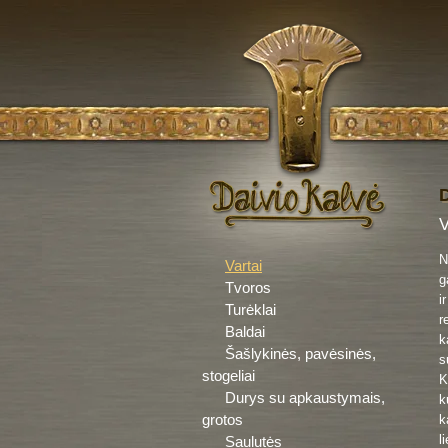
V
N
Vartai
g
Tvoros
i
Turėklai
r
Baldai
k
Šašlykinės, pavėsinės,
s
stogeliai
K
Durys su apkaustymais,
k
grotos
k
l
Saulutės