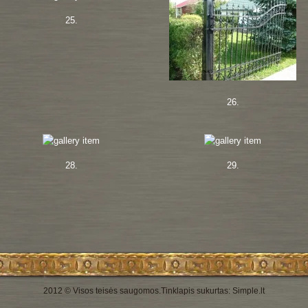
25.
26.
28.
29.
2012 © Visos teisės saugomos.
Tinklapis sukurtas:
Simple.lt